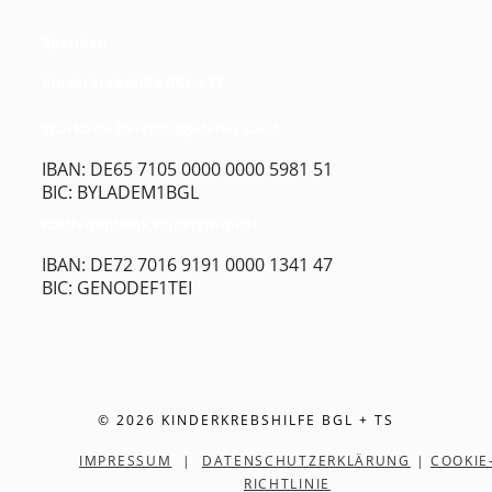
Spenden
Kinderkrebshilfe BGL + TS
Sparkasse Berchtesgadener Land
IBAN: DE65 7105 0000 0000 5981 51
BIC: BYLADEM1BGL
Raiffeisenbank Rupertiwinkel
IBAN: DE72 7016 9191 0000 1341 47
BIC: GENODEF1TEI
© 2026 KINDERKREBSHILFE BGL + TS
IMPRESSUM
|
DATENSCHUTZERKLÄRUNG
|
COOKIE
RICHTLINIE