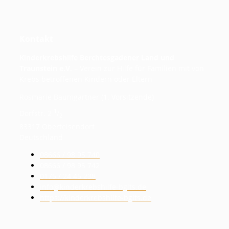
Kontakt
Kinderkrebshilfe Berchtesgadener Land und
Traunstein e.V.
– Verein zur Hilfe für Familien mit von
Krebs betroffenen Kindern oder Eltern
Rosmarie Baumgartner (1. Vorsitzende)
1
Dorfstr. 2
/
2
83317 Oberteisendorf
Deutschland
08666 / 98 95 740
08666 / 98 95 742
0175 / 24 45 238
info@kinderkrebshilfe-bglts.de
https://kinderkrebshilfe-bglts.de