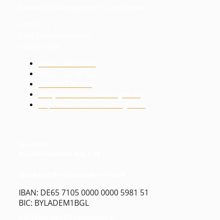
Rosmarie Baumgartner (1. Vorsitzende)
1
Dorfstr. 2
/
2
83317 Oberteisendorf
Deutschland
08666 / 98 95 740
08666 / 98 95 742
0175 / 24 45 238
info@kinderkrebshilfe-bglts.de
https://kinderkrebshilfe-bglts.de
Spenden
Kinderkrebshilfe BGL + TS
Sparkasse Berchtesgadener Land
IBAN: DE65 7105 0000 0000 5981 51
BIC: BYLADEM1BGL
Raiffeisenbank Rupertiwinkel