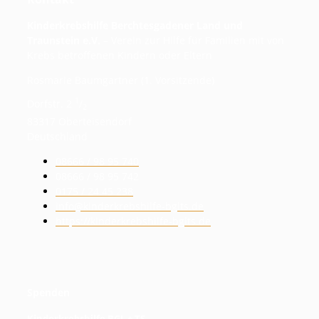
Kinderkrebshilfe Berchtesgadener Land und
Traunstein e.V.
– Verein zur Hilfe für Familien mit von
Krebs betroffenen Kindern oder Eltern
Rosmarie Baumgartner (1. Vorsitzende)
1
Dorfstr. 2
/
2
83317 Oberteisendorf
Deutschland
08666 / 98 95 740
08666 / 98 95 742
0175 / 24 45 238
info@kinderkrebshilfe-bglts.de
https://kinderkrebshilfe-bglts.de
Spenden
Kinderkrebshilfe BGL + TS