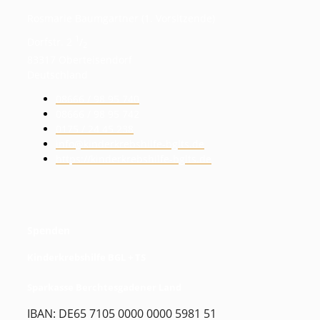
Rosmarie Baumgartner (1. Vorsitzende)
1
Dorfstr. 2
/
2
83317 Oberteisendorf
Deutschland
08666 / 98 95 740
08666 / 98 95 742
0175 / 24 45 238
info@kinderkrebshilfe-bglts.de
https://kinderkrebshilfe-bglts.de
Spenden
Kinderkrebshilfe BGL + TS
Sparkasse Berchtesgadener Land
IBAN: DE65 7105 0000 0000 5981 51