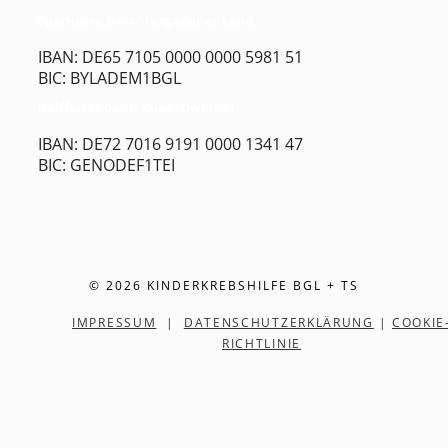
Sparkasse Berchtesgadener Land
IBAN: DE65 7105 0000 0000 5981 51
BIC: BYLADEM1BGL
Raiffeisenbank Rupertiwinkel
IBAN: DE72 7016 9191 0000 1341 47
BIC: GENODEF1TEI
© 2026 KINDERKREBSHILFE BGL + TS
IMPRESSUM
|
DATENSCHUTZERKLÄRUNG
|
COOKIE
RICHTLINIE