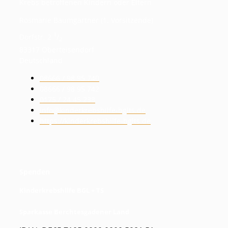
Krebs betroffenen Kindern oder Eltern
Rosmarie Baumgartner (1. Vorsitzende)
1
Dorfstr. 2
/
2
83317 Oberteisendorf
Deutschland
08666 / 98 95 740
08666 / 98 95 742
0175 / 24 45 238
info@kinderkrebshilfe-bglts.de
https://kinderkrebshilfe-bglts.de
Spenden
Kinderkrebshilfe BGL + TS
Sparkasse Berchtesgadener Land