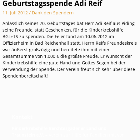
Geburtstagsspende Adi Reif
11. Juli 2012
/
Dank den Spendern
Anlässlich seines 70. Geburtstages bat Herr Adi Reif aus Piding
seine Freunde, statt Geschenken, für die Kinderkrebshilfe
BGL+TS zu spenden. Die Feier fand am 10.06.2012 im
Offizierheim in Bad Reichenhall statt. Herrn Reifs Freundeskreis
war äußerst großzügig und bereitete ihm mit einer
Gesamtsumme von 1.000 € die größte Freude. Er wünscht der
Kinderkrebshilfe eine gute Hand und Gottes Segen bei der
Verwendung der Spende. Der Verein freut sich sehr über diese
Spendenbereitschaft!
Kontakt
Kinderkrebshilfe Berchtesgadener Land und
Traunstein e.V.
– Verein zur Hilfe für Familien mit von