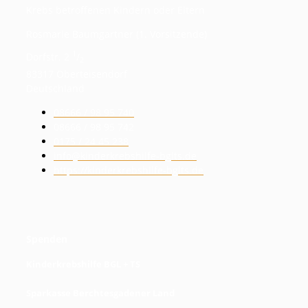
Krebs betroffenen Kindern oder Eltern
Rosmarie Baumgartner (1. Vorsitzende)
1
Dorfstr. 2
/
2
83317 Oberteisendorf
Deutschland
08666 / 98 95 740
08666 / 98 95 742
0175 / 24 45 238
info@kinderkrebshilfe-bglts.de
https://kinderkrebshilfe-bglts.de
Spenden
Kinderkrebshilfe BGL + TS
Sparkasse Berchtesgadener Land