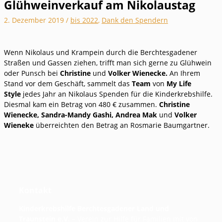
Glühweinverkauf am Nikolaustag
2. Dezember 2019
/
bis 2022
,
Dank den Spendern
Wenn Nikolaus und Krampein durch die Berchtesgadener
Straßen und Gassen ziehen, trifft man sich gerne zu Glühwein
oder Punsch bei
Christine
und
Volker Wienecke.
An Ihrem
Stand vor dem Geschäft, sammelt das
Team
von
My Life
Style
jedes Jahr an Nikolaus Spenden für die Kinderkrebshilfe.
Diesmal kam ein Betrag von 480 € zusammen.
Christine
Wienecke, Sandra-Mandy Gashi, Andrea Mak
und
Volker
Wieneke
überreichten den Betrag an Rosmarie Baumgartner.
Kontakt
Kinderkrebshilfe Berchtesgadener Land und
Traunstein e.V.
– Verein zur Hilfe für Familien mit von