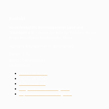
Kontakt
Kinderkrebshilfe Berchtesgadener Land und
Traunstein e.V.
– Verein zur Hilfe für Familien mit von
Krebs betroffenen Kindern oder Eltern
Rosmarie Baumgartner (1. Vorsitzende)
1
Dorfstr. 2
/
2
83317 Oberteisendorf
Deutschland
08666 / 98 95 740
08666 / 98 95 742
0175 / 24 45 238
info@kinderkrebshilfe-bglts.de
https://kinderkrebshilfe-bglts.de