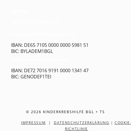
Spenden
Kinderkrebshilfe BGL + TS
Sparkasse Berchtesgadener Land
IBAN: DE65 7105 0000 0000 5981 51
BIC: BYLADEM1BGL
Raiffeisenbank Rupertiwinkel
IBAN: DE72 7016 9191 0000 1341 47
BIC: GENODEF1TEI
© 2026 KINDERKREBSHILFE BGL + TS
IMPRESSUM
|
DATENSCHUTZERKLÄRUNG
|
COOKIE
RICHTLINIE