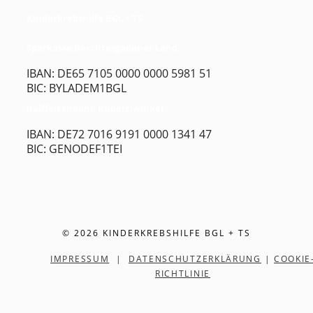
Kinderkrebshilfe BGL + TS
Sparkasse Berchtesgadener Land
IBAN: DE65 7105 0000 0000 5981 51
BIC: BYLADEM1BGL
Raiffeisenbank Rupertiwinkel
IBAN: DE72 7016 9191 0000 1341 47
BIC: GENODEF1TEI
© 2026 KINDERKREBSHILFE BGL + TS
IMPRESSUM
|
DATENSCHUTZERKLÄRUNG
|
COOKIE
RICHTLINIE