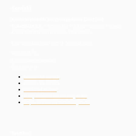
Kontakt
Kinderkrebshilfe Berchtesgadener Land und
Traunstein e.V.
– Verein zur Hilfe für Familien mit von
Krebs betroffenen Kindern oder Eltern
Rosmarie Baumgartner (1. Vorsitzende)
1
Dorfstr. 2
/
2
83317 Oberteisendorf
Deutschland
08666 / 98 95 740
08666 / 98 95 742
0175 / 24 45 238
info@kinderkrebshilfe-bglts.de
https://kinderkrebshilfe-bglts.de
Spenden