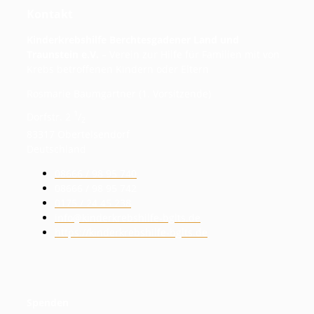
Kontakt
Kinderkrebshilfe Berchtesgadener Land und
Traunstein e.V.
– Verein zur Hilfe für Familien mit von
Krebs betroffenen Kindern oder Eltern
Rosmarie Baumgartner (1. Vorsitzende)
1
Dorfstr. 2
/
2
83317 Oberteisendorf
Deutschland
08666 / 98 95 740
08666 / 98 95 742
0175 / 24 45 238
info@kinderkrebshilfe-bglts.de
https://kinderkrebshilfe-bglts.de
Spenden