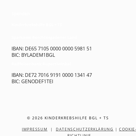
Spenden
Kinderkrebshilfe BGL + TS
Sparkasse Berchtesgadener Land
IBAN: DE65 7105 0000 0000 5981 51
BIC: BYLADEM1BGL
Raiffeisenbank Rupertiwinkel
IBAN: DE72 7016 9191 0000 1341 47
BIC: GENODEF1TEI
© 2026 KINDERKREBSHILFE BGL + TS
IMPRESSUM
|
DATENSCHUTZERKLÄRUNG
|
COOKIE
RICHTLINIE