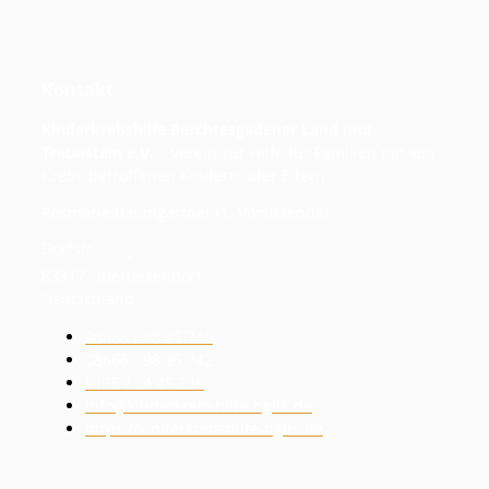
Kontakt
Kinderkrebshilfe Berchtesgadener Land und
Traunstein e.V.
– Verein zur Hilfe für Familien mit von
Krebs betroffenen Kindern oder Eltern
Rosmarie Baumgartner (1. Vorsitzende)
1
Dorfstr. 2
/
2
83317 Oberteisendorf
Deutschland
08666 / 98 95 740
08666 / 98 95 742
0175 / 24 45 238
info@kinderkrebshilfe-bglts.de
https://kinderkrebshilfe-bglts.de