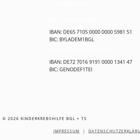
Kinderkrebshilfe BGL + TS
Sparkasse Berchtesgadener Land
IBAN: DE65 7105 0000 0000 5981 51
BIC: BYLADEM1BGL
Raiffeisenbank Rupertiwinkel
IBAN: DE72 7016 9191 0000 1341 47
BIC: GENODEF1TEI
© 2026 KINDERKREBSHILFE BGL + TS
IMPRESSUM
|
DATENSCHUTZERKLÄR