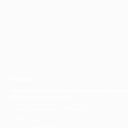
Kontakt
Kinderkrebshilfe Berchtesgadener Land und Traunstei
betroffenen Kindern oder Eltern
Rosmarie Baumgartner (1. Vorsitzende)
1
Dorfstr. 2
/
2
83317 Oberteisendorf