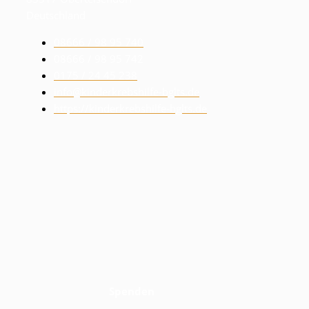
Deutschland
08666 / 98 95 740
08666 / 98 95 742
0175 / 24 45 238
info@kinderkrebshilfe-bglts.de
https://kinderkrebshilfe-bglts.de
Spenden