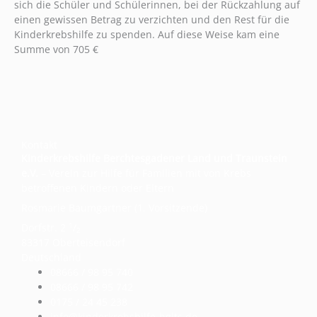
sich die Schüler und Schülerinnen, bei der Rückzahlung auf
einen gewissen Betrag zu verzichten und den Rest für die
Kinderkrebshilfe zu spenden. Auf diese Weise kam eine
Summe von 705 €
Kontakt
Kinderkrebshilfe Berchtesgadener Land und Traunstein
e.V.
– Verein zur Hilfe für Familien mit von Krebs
betroffenen Kindern oder Eltern
Rosmarie Baumgartner (1. Vorsitzende)
1
Dorfstr. 2
/
2
83317 Oberteisendorf
Deutschland
08666 / 98 95 740
08666 / 98 95 742
0175 / 24 45 238
info@kinderkrebshilfe-bglts.de