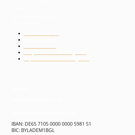
1
Dorfstr. 2
/
2
83317 Oberteisendorf
Deutschland
08666 / 98 95 740
08666 / 98 95 742
0175 / 24 45 238
info@kinderkrebshilfe-bglts.de
https://kinderkrebshilfe-bglts.de
Spenden
Kinderkrebshilfe BGL + TS
Sparkasse Berchtesgadener Land
IBAN: DE65 7105 0000 0000 5981 51
BIC: BYLADEM1BGL