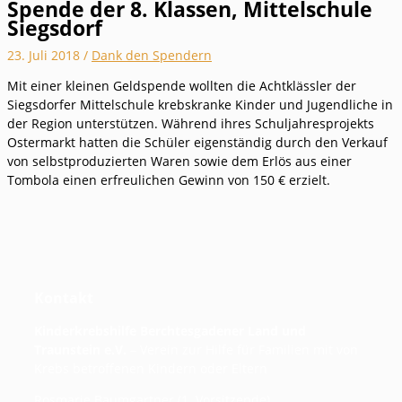
Spende der 8. Klassen, Mittelschule
Siegsdorf
23. Juli 2018
/
Dank den Spendern
Mit einer kleinen Geldspende wollten die Achtklässler der
Siegsdorfer Mittelschule krebskranke Kinder und Jugendliche in
der Region unterstützen. Während ihres Schuljahresprojekts
Ostermarkt hatten die Schüler eigenständig durch den Verkauf
von selbstproduzierten Waren sowie dem Erlös aus einer
Tombola einen erfreulichen Gewinn von 150 € erzielt.
Kontakt
Kinderkrebshilfe Berchtesgadener Land und
Traunstein e.V.
– Verein zur Hilfe für Familien mit von
Krebs betroffenen Kindern oder Eltern
Rosmarie Baumgartner (1. Vorsitzende)