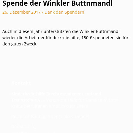
Spende der Winkler Buttnmandl
26. Dezember 2017
/
Dank den Spendern
Auch in diesem Jahr unterstützten die Winkler Buttnmandl
wieder die Arbeit der Kinderkrebshilfe, 150 € spendeten sie für
den guten Zweck.
Kontakt
Kinderkrebshilfe Berchtesgadener Land und
Traunstein e.V.
– Verein zur Hilfe für Familien mit von
Krebs betroffenen Kindern oder Eltern
Rosmarie Baumgartner (1. Vorsitzende)
1
Dorfstr. 2
/
2