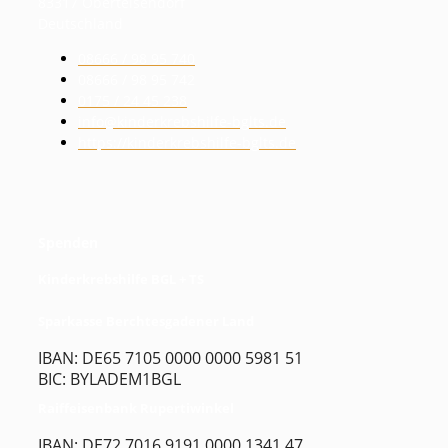
83317 Oberteisendorf
Deutschland
08666 / 98 95 740
08666 / 98 95 742
0175 / 24 45 238
info@kinderkrebshilfe-bglts.de
https://kinderkrebshilfe-bglts.de
Spenden
Kinderkrebshilfe BGL + TS
Sparkasse Berchtesgadener Land
IBAN: DE65 7105 0000 0000 5981 51
BIC: BYLADEM1BGL
Raiffeisenbank Rupertiwinkel
IBAN: DE72 7016 9191 0000 1341 47