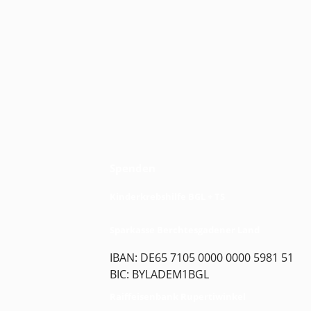
Spenden
Kinderkrebshilfe BGL + TS
Sparkasse Berchtesgadener Land
IBAN: DE65 7105 0000 0000 5981 51
BIC: BYLADEM1BGL
Raiffeisenbank Rupertiwinkel