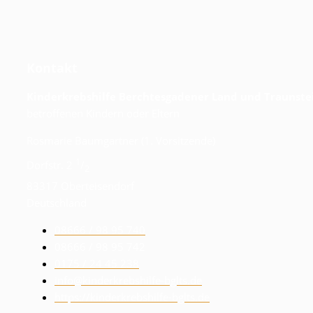
Kontakt
Kinderkrebshilfe Berchtesgadener Land und Traunstei
betroffenen Kindern oder Eltern
Rosmarie Baumgartner (1. Vorsitzende)
1
Dorfstr. 2
/
2
83317 Oberteisendorf
Deutschland
08666 / 98 95 740
08666 / 98 95 742
0175 / 24 45 238
info@kinderkrebshilfe-bglts.de
https://kinderkrebshilfe-bglts.de