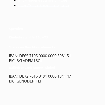
info@kinderkrebshilfe-bglts.de
https://kinderkrebshilfe-bglts.de
Spenden
Kinderkrebshilfe BGL + TS
Sparkasse Berchtesgadener Land
IBAN: DE65 7105 0000 0000 5981 51
BIC: BYLADEM1BGL
Raiffeisenbank Rupertiwinkel
IBAN: DE72 7016 9191 0000 1341 47
BIC: GENODEF1TEI