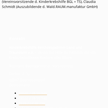
(Vereinsvorsitzende d. Kinderkrebshilfe BGL + TS), Claudia
Schmidt (Auszubildende d. Wald.RAUM.manufaktur GmbH)
Kontakt
Kinderkrebshilfe Berchtesgadener Land und
Traunstein e.V.
– Verein zur Hilfe für Familien mit von
Krebs betroffenen Kindern oder Eltern
Rosmarie Baumgartner (1. Vorsitzende)
1
Dorfstr. 2
/
2
83317 Oberteisendorf
Deutschland
08666 / 98 95 740
08666 / 98 95 742
0175 / 24 45 238