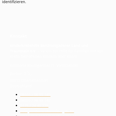
identifizieren.
Kontakt
Kinderkrebshilfe Berchtesgadener Land und
Traunstein e.V.
– Verein zur Hilfe für Familien mit von
Krebs betroffenen Kindern oder Eltern
Rosmarie Baumgartner (1. Vorsitzende)
1
Dorfstr. 2
/
2
83317 Oberteisendorf
Deutschland
08666 / 98 95 740
08666 / 98 95 742
0175 / 24 45 238
info@kinderkrebshilfe-bglts.de