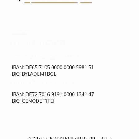
https://kinderkrebshilfe-bglts.de
Spenden
Kinderkrebshilfe BGL + TS
Sparkasse Berchtesgadener Land
IBAN: DE65 7105 0000 0000 5981 51
BIC: BYLADEM1BGL
Raiffeisenbank Rupertiwinkel
IBAN: DE72 7016 9191 0000 1341 47
BIC: GENODEF1TEI
© 2026 KINDERKREBSHILFE BGL + TS